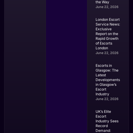
the Way
June 22, 2026
London Escort
Service News:
Exclusive
Report on the
Rapid Growth
of Escorts
London
June 22, 2026
Escorts in
Glasgow: The
Latest
Developments
in Glasgow’s
Escort
Industry
June 22, 2026
UK’s Elite
Escort
Industry Sees
Record
Demand: