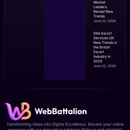
Market
Leaders
Reveal New
Trends
June 22, 2026
Elite Escort
Services UK:
New Trends in
the British
Escort
Industry in
2024
June 22, 2026
Transforming Ideas into Digital Excellence. Elevate your online
presence with our innovative solutions
Maksus
and strategic