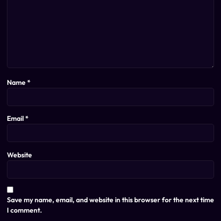
Name
*
Email
*
Website
Save my name, email, and website in this browser for the next time
I comment.