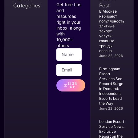
Categories
Get free tips
Post
and
В Москве
resources
набирают
популярность
right in your
элитные
inbox, along
эскорт
with
услуги:
10,000+
главные
others
тренды
сезона
June 22, 2026
Birmingham
Escort
Services See
SIGN
Record Surge
UP
in Demand:
Independent
Escorts Lead
the Way
June 22, 2026
London Escort
Service News:
Exclusive
Report on the