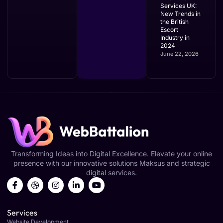
Services UK:
New Trends in
the British
Escort
Industry in
2024
June 22, 2026
Transforming Ideas into Digital Excellence. Elevate your online
presence with our innovative solutions
Maksus
and strategic
digital services.
Services
Website Development