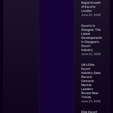
Rapid Growth
of Escorts
London
June 22, 2026
Escorts in
Glasgow: The
Latest
Developments
in Glasgow’s
Escort
Industry
June 22, 2026
UK’s Elite
Escort
Industry Sees
Record
Demand:
Market
Leaders
Reveal New
Trends
June 22, 2026
Elite Escort