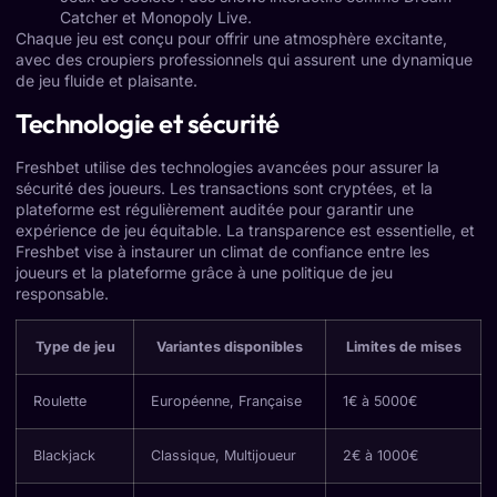
Catcher et Monopoly Live.
Chaque jeu est conçu pour offrir une atmosphère excitante,
avec des croupiers professionnels qui assurent une dynamique
de jeu fluide et plaisante.
Technologie et sécurité
Freshbet utilise des technologies avancées pour assurer la
sécurité des joueurs. Les transactions sont cryptées, et la
plateforme est régulièrement auditée pour garantir une
expérience de jeu équitable. La transparence est essentielle, et
Freshbet vise à instaurer un climat de confiance entre les
joueurs et la plateforme grâce à une politique de jeu
responsable.
Type de jeu
Variantes disponibles
Limites de mises
Roulette
Européenne, Française
1€ à 5000€
Blackjack
Classique, Multijoueur
2€ à 1000€