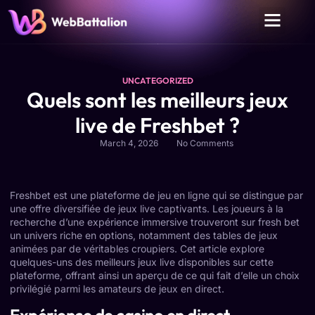
UNCATEGORIZED
Quels sont les meilleurs jeux
live de Freshbet ?
March 4, 2026
No Comments
Freshbet est une plateforme de jeu en ligne qui se distingue par
une offre diversifiée de jeux live captivants. Les joueurs à la
recherche d’une expérience immersive trouveront sur
fresh bet
un univers riche en options, notamment des tables de jeux
animées par de véritables croupiers. Cet article explore
quelques-uns des meilleurs jeux live disponibles sur cette
plateforme, offrant ainsi un aperçu de ce qui fait d’elle un choix
privilégié parmi les amateurs de jeux en direct.