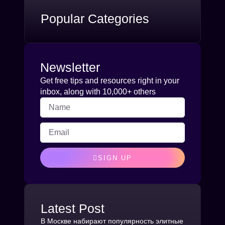
Popular Categories
Newsletter
Get free tips and resources right in your
inbox, along with 10,000+ others
SIGN UP
Latest Post
В Москве набирают популярность элитные