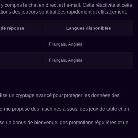
 compris le chat en direct et l’e-mail. Cette réactivité et cette
tions des joueurs sont traitées rapidement et efficacement.
de réponse
Langues disponibles
Français, Anglais
Français, Anglais
utilise un cryptage avancé pour protéger les données des
forme propose des machines à sous, des jeux de table et un
e un bonus de bienvenue, des promotions régulières et un