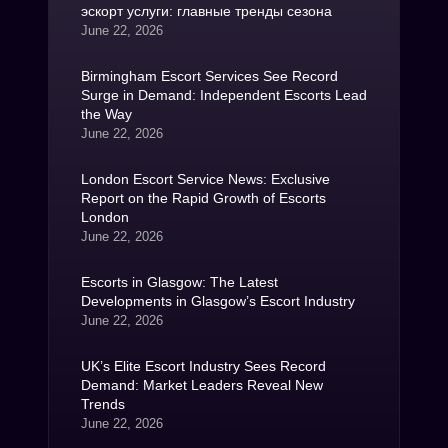
эскорт услуги: главные тренды сезона
June 22, 2026
Birmingham Escort Services See Record
Surge in Demand: Independent Escorts Lead
the Way
June 22, 2026
London Escort Service News: Exclusive
Report on the Rapid Growth of Escorts
London
June 22, 2026
Escorts in Glasgow: The Latest
Developments in Glasgow’s Escort Industry
June 22, 2026
UK’s Elite Escort Industry Sees Record
Demand: Market Leaders Reveal New
Trends
June 22, 2026