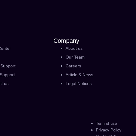
Company
Center
About us
Our Team
 Support
Careers
 Support
Article & News
ct us
Legal Notices
Term of use
Privacy Policy