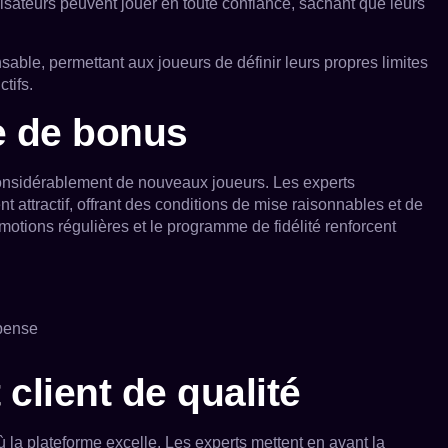
lisateurs peuvent jouer en toute confiance, sachant que leurs
ble, permettant aux joueurs de définir leurs propres limites
tifs.
e de bonus
considérablement de nouveaux joueurs. Les experts
 attractif, offrant des conditions de mise raisonnables et de
motions régulières et le programme de fidélité renforcent
pense
client de qualité
 la plateforme excelle. Les experts mettent en avant la