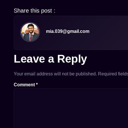
Share this post :
mia.039@gmail.com
Leave a Reply
Your email address will not be published.
Required fiel
Comment
*