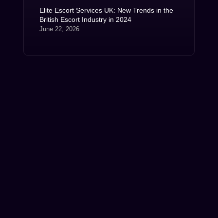
Elite Escort Services UK: New Trends in the
British Escort Industry in 2024
June 22, 2026