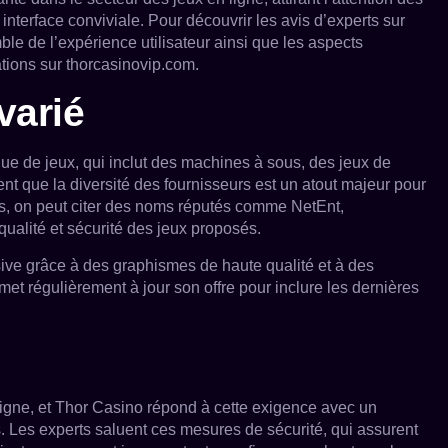
interface conviviale. Pour découvrir les avis d’experts sur
mble de l’expérience utilisateur ainsi que les aspects
ations sur
thorcasinovip.com
.
varié
e de jeux, qui inclut des machines à sous, des jeux de
ent que la diversité des fournisseurs est un atout majeur pour
ents, on peut citer des noms réputés comme NetEnt,
qualité et sécurité des jeux proposés.
ive grâce à des graphismes de haute qualité et à des
t régulièrement à jour son offre pour inclure les dernières
 ligne, et Thor Casino répond à cette exigence avec un
 Les experts saluent ces mesures de sécurité, qui assurent