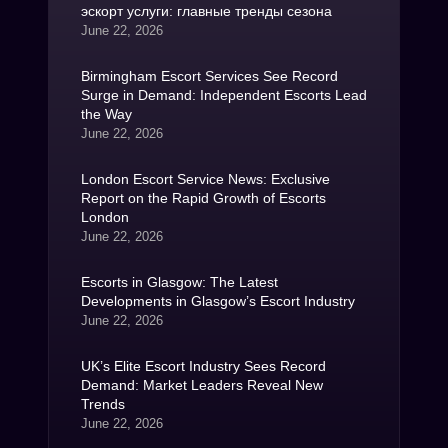
эскорт услуги: главные тренды сезона
June 22, 2026
Birmingham Escort Services See Record
Surge in Demand: Independent Escorts Lead
the Way
June 22, 2026
London Escort Service News: Exclusive
Report on the Rapid Growth of Escorts
London
June 22, 2026
Escorts in Glasgow: The Latest
Developments in Glasgow’s Escort Industry
June 22, 2026
UK’s Elite Escort Industry Sees Record
Demand: Market Leaders Reveal New
Trends
June 22, 2026