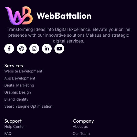
Transforming Ideas into Digital Excellence. Elevate your online
presence with our innovative solutions
Maksus
and strategic
digital services.
Services
Website Development
App Development
Digital Marketing
Graphic Design
Brand Identity
Search Engine Optimization
Support
Company
Help Center
About us
FAQ
Our Team