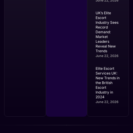
June 22, 2026
UK’s Elite
Escort
Industry Sees
Record
Demand:
Market
Leaders
Reveal New
Trends
June 22, 2026
Elite Escort
Services UK:
New Trends in
the British
Escort
Industry in
2024
June 22, 2026