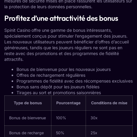
mesures de sécurité mises en place rassurent les utilisateurs sur
la protection de leurs données personnelles.
Profitez d’une attractivité des bonus
Spinit Casino offre une gamme de bonus intéressants,
spécialement conçus pour stimuler l’engagement des joueurs.
Les nouveaux utilisateurs peuvent bénéficier d’offres d’accueil
généreuses, tandis que les joueurs réguliers ne sont pas en
reste avec des promotions et des programmes de fidélité
attractifs.
Bonus de bienvenue pour les nouveaux joueurs
Offres de rechargement régulières
Programmes de fidélité avec des récompenses exclusives
Bonus sans dépôt pour les joueurs fidèles
Tirages au sort et promotions saisonnières
Type de bonus
Pourcentage
Conditions de mise
Bonus de bienvenue
100%
30x
Bonus de recharge
50%
25x