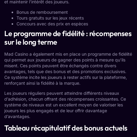
et maintenir l’intérêt des joueurs.
Bonus de remboursement
Tours gratuits sur les jeux récents
Concours avec des prix en espèces
Le programme de fidélité : récompenses
sur le long terme
Mad Casino a également mis en place un programme de fidélité
qui permet aux joueurs de gagner des points à mesure qu’ils
misent. Ces points peuvent être échangés contre divers
avantages, tels que des bonus et des promotions exclusives.
Ce système incite les joueurs à rester actifs sur la plateforme,
renforçant ainsi la fidélité à la marque.
Les joueurs réguliers peuvent atteindre différents niveaux
d’adhésion, chacun offrant des récompenses croissantes. Ce
système de niveaux est un excellent moyen de valoriser les
joueurs les plus engagés et de leur offrir davantage
d’avantages.
Tableau récapitulatif des bonus actuels