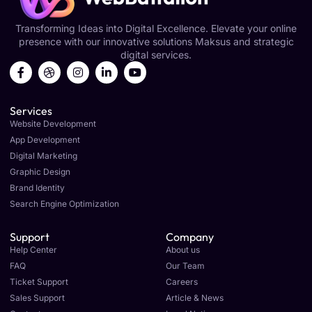
Transforming Ideas into Digital Excellence. Elevate your online
presence with our innovative solutions
Maksus
and strategic
digital services.
Services
Website Development
App Development
Digital Marketing
Graphic Design
Brand Identity
Search Engine Optimization
Support
Company
Help Center
About us
FAQ
Our Team
Ticket Support
Careers
Sales Support
Article & News