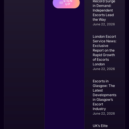
SIGN
Record Surge
UP
in Demand:
Independent
Escorts Lead
the Way
June 22, 2026
London Escort
Service News:
Exclusive
Report on the
Rapid Growth
of Escorts
London
June 22, 2026
Escorts in
Glasgow: The
Latest
Developments
in Glasgow’s
Escort
Industry
June 22, 2026
UK’s Elite