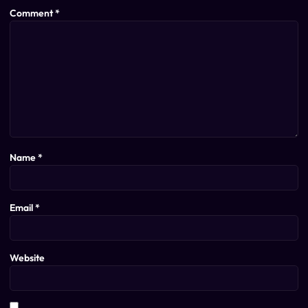
Comment
*
Name
*
Email
*
Website