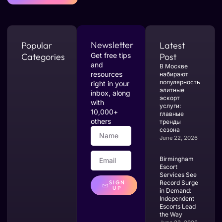
Newsletter
Popular
Latest
Categories
Get free tips
Post
and
В Москве
resources
набирают
популярность
right in your
элитные
inbox, along
эскорт
with
услуги:
10,000+
главные
others
тренды
сезона
June 22, 2026
Birmingham
Escort
Services See
SIGN
Record Surge
UP
in Demand:
Independent
Escorts Lead
the Way