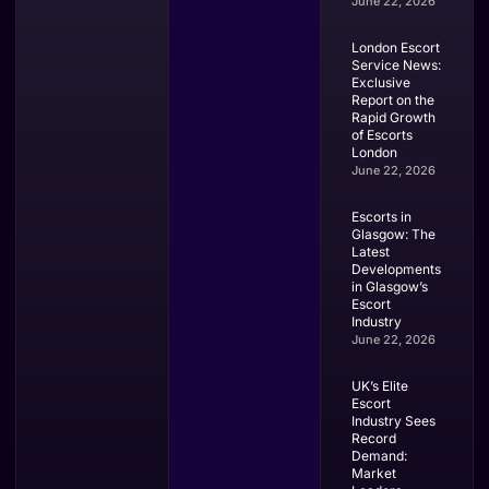
June 22, 2026
London Escort
Service News:
Exclusive
Report on the
Rapid Growth
of Escorts
London
June 22, 2026
Escorts in
Glasgow: The
Latest
Developments
in Glasgow’s
Escort
Industry
June 22, 2026
UK’s Elite
Escort
Industry Sees
Record
Demand:
Market