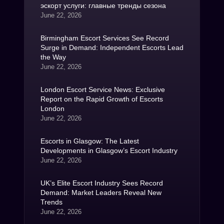
эскорт услуги: главные тренды сезона
June 22, 2026
Birmingham Escort Services See Record
Surge in Demand: Independent Escorts Lead
the Way
June 22, 2026
London Escort Service News: Exclusive
Report on the Rapid Growth of Escorts
London
June 22, 2026
Escorts in Glasgow: The Latest
Developments in Glasgow’s Escort Industry
June 22, 2026
UK’s Elite Escort Industry Sees Record
Demand: Market Leaders Reveal New
Trends
June 22, 2026