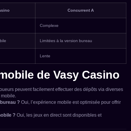
asino
Concurrent A
Complexe
bile
Limitées à la version bureau
Lente
 mobile de Vasy Casino
oueurs peuvent facilement effectuer des dépôts via diverses
 mobile.
u bureau ?
Oui, l’expérience mobile est optimisée pour offrir
mobile ?
Oui, les jeux en direct sont disponibles et