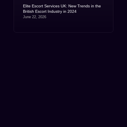
Elite Escort Services UK: New Trends in the
British Escort Industry in 2024
June 22, 2026