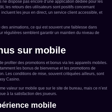
 ne dispose pas encore d’une application dédiée pour les
it, les retours des utilisateurs sont positifs concernant
 incluent les jeux en direct, un service client accessible, et
té des animations, ce qui est souvent une faiblesse dans
our régulières semblent garantir un maintien du niveau de
nus sur mobile
de profiter des promotions et bonus via les appareils mobiles.
notamment les bonus de bienvenue et les promotions de
ion. Les conditions de mise, souvent critiquées ailleurs, sont
Vasy Casino.
même valeur sur mobile que sur le site de bureau, mais ce n’est
bue à la satisfaction des joueurs.
périence mobile