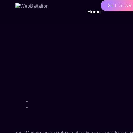
GET STAR
Home
Vasy Casino, accessible via
https://vasy-casino-fr.com
, 