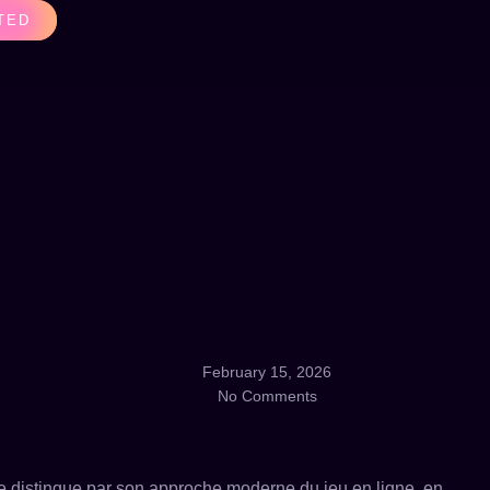
TED
February 15, 2026
No Comments
se distingue par son approche moderne du jeu en ligne, en