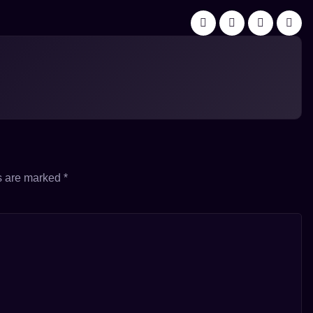
ds are marked
*