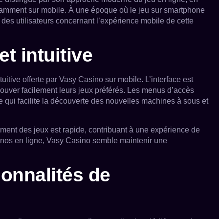
notamment sur mobile. À une époque où le jeu sur smartphone
s des utilisateurs concernant l’expérience mobile de cette
t intuitive
uitive offerte par Vasy Casino sur mobile. L’interface est
rouver facilement leurs jeux préférés. Les menus d’accès
ce qui facilite la découverte des nouvelles machines à sous et
ent des jeux est rapide, contribuant à une expérience de
sinos en ligne, Vasy Casino semble maintenir une
ionnalités de