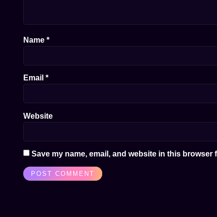
Name
*
Email
*
Website
Save my name, email, and website in this browser f