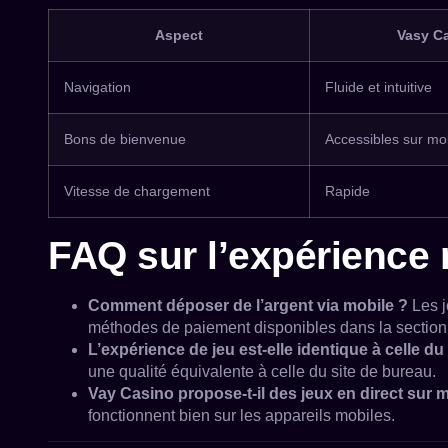
Aspect
Vasy C
Navigation
Fluide et intuitive
Bons de bienvenue
Accessibles sur mo
Vitesse de chargement
Rapide
FAQ sur l’expérience
Comment déposer de l’argent via mobile ?
Les j
méthodes de paiement disponibles dans la section
L’expérience de jeu est-elle identique à celle d
une qualité équivalente à celle du site de bureau.
Vay Casino propose-t-il des jeux en direct sur 
fonctionnent bien sur les appareils mobiles.