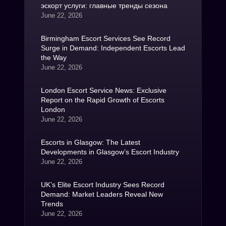
эскорт услуги: главные тренды сезона
June 22, 2026
Birmingham Escort Services See Record
Surge in Demand: Independent Escorts Lead
the Way
June 22, 2026
London Escort Service News: Exclusive
Report on the Rapid Growth of Escorts
London
June 22, 2026
Escorts in Glasgow: The Latest
Developments in Glasgow’s Escort Industry
June 22, 2026
UK’s Elite Escort Industry Sees Record
Demand: Market Leaders Reveal New
Trends
June 22, 2026