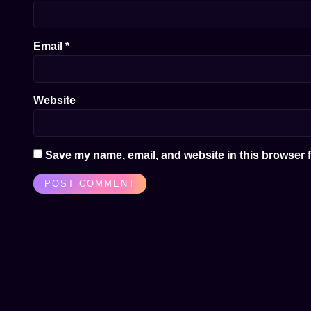
Email
*
Website
Save my name, email, and website in this browser f