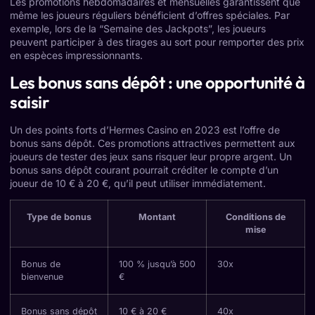
Les promotions hebdomadaires et mensuelles garantissent que
même les joueurs réguliers bénéficient d’offres spéciales. Par
exemple, lors de la “Semaine des Jackpots”, les joueurs
peuvent participer à des tirages au sort pour remporter des prix
en espèces impressionnants.
Les bonus sans dépôt : une opportunité à
saisir
Un des points forts d’Hermes Casino en 2023 est l’offre de
bonus sans dépôt. Ces promotions attractives permettent aux
joueurs de tester des jeux sans risquer leur propre argent. Un
bonus sans dépôt courant pourrait créditer le compte d’un
joueur de 10 € à 20 €, qu’il peut utiliser immédiatement.
Type de bonus
Montant
Conditions de
mise
Bonus de
100 % jusqu’à 500
30x
bienvenue
€
Bonus sans dépôt
10 € à 20 €
40x