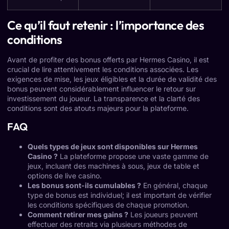
Ce qu’il faut retenir : l’importance des
conditions
Avant de profiter des bonus offerts par Hermes Casino, il est
crucial de lire attentivement les conditions associées. Les
exigences de mise, les jeux éligibles et la durée de validité des
bonus peuvent considérablement influencer le retour sur
investissement du joueur. La transparence et la clarté des
conditions sont des atouts majeurs pour la plateforme.
FAQ
Quels types de jeux sont disponibles sur Hermes
Casino ?
La plateforme propose une vaste gamme de
jeux, incluant des machines à sous, jeux de table et
options de live casino.
Les bonus sont-ils cumulables ?
En général, chaque
type de bonus est individuel; il est important de vérifier
les conditions spécifiques de chaque promotion.
Comment retirer mes gains ?
Les joueurs peuvent
effectuer des retraits via plusieurs méthodes de