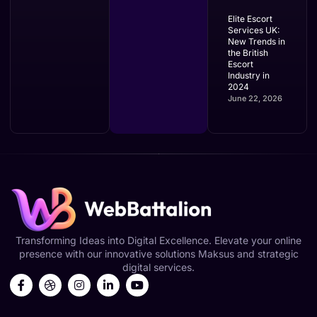
Elite Escort
Services UK:
New Trends in
the British
Escort
Industry in
2024
June 22, 2026
Transforming Ideas into Digital Excellence. Elevate your online
presence with our innovative solutions
Maksus
and strategic
digital services.