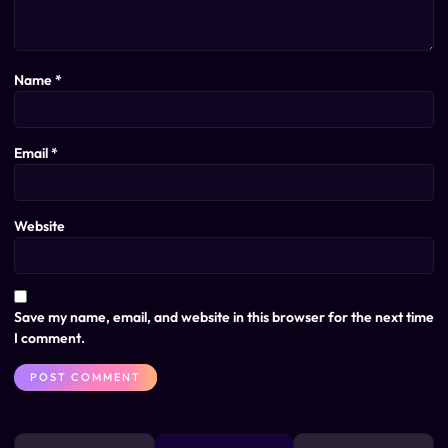
Name
*
Email
*
Website
Save my name, email, and website in this browser for the next time
I comment.