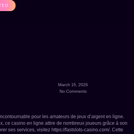
TED
March 15, 2026
No Comments
ncontournable pour les amateurs de jeux d’argent en ligne.
x, ce casino en ligne attire de nombreux joueurs grâce à son
orer ses services, visitez
https://fastslots-casino.com/
. Cette