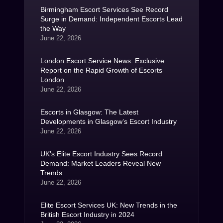
Birmingham Escort Services See Record
Surge in Demand: Independent Escorts Lead
the Way
June 22, 2026
London Escort Service News: Exclusive
Report on the Rapid Growth of Escorts
London
June 22, 2026
Escorts in Glasgow: The Latest
Developments in Glasgow’s Escort Industry
June 22, 2026
UK’s Elite Escort Industry Sees Record
Demand: Market Leaders Reveal New
Trends
June 22, 2026
Elite Escort Services UK: New Trends in the
British Escort Industry in 2024