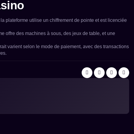
asino
la plateforme utilise un chiffrement de pointe et est licenciée
e offre des machines à sous, des jeux de table, et une
rait varient selon le mode de paiement, avec des transactions
es.