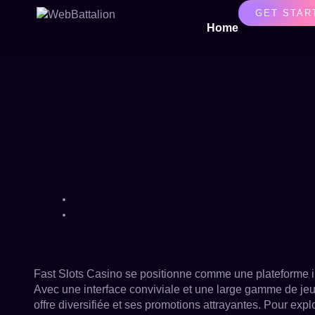
GET STAR
Home
Fast Slots Casino se positionne comme une plateforme i
Avec une interface conviviale et une large gamme de jeu
offre diversifiée et ses promotions attrayantes. Pour expl