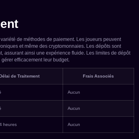
ent
e variété de méthodes de paiement. Les joueurs peuvent
ectroniques et même des cryptomonnaies. Les dépôts sont
nt, assurant ainsi une expérience fluide. Les limites de dépôt
e gérer efficacement leur budget.
Délai de Traitement
Frais Associés
é
Aucun
é
Aucun
4 heures
Aucun